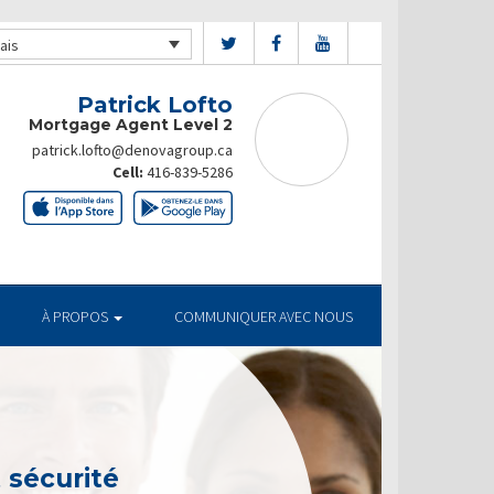
ais
Patrick Lofto
Mortgage Agent Level 2
patrick.lofto@denovagroup.ca
Cell:
416-839-5286
À PROPOS
COMMUNIQUER AVEC NOUS
t sécurité