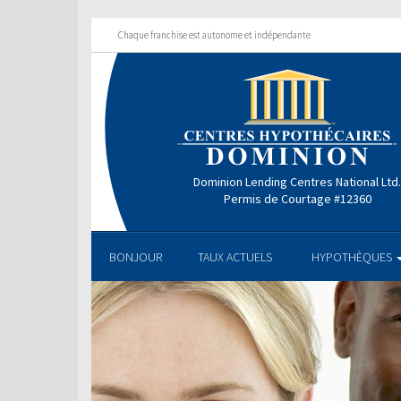
Chaque franchise est autonome et indépendante
Dominion Lending Centres National Ltd
Permis de Courtage #12360
BONJOUR
TAUX ACTUELS
HYPOTHÈQUES